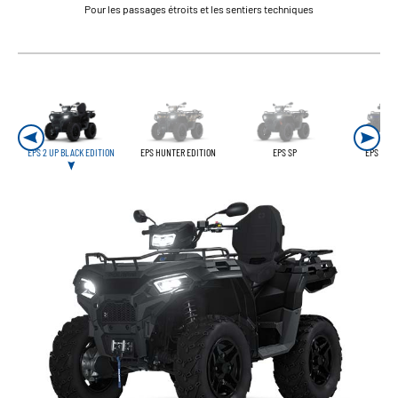
Pour les passages étroits et les sentiers techniques
EPS 2 UP BLACK EDITION
EPS HUNTER EDITION
EPS SP
EPS SP O