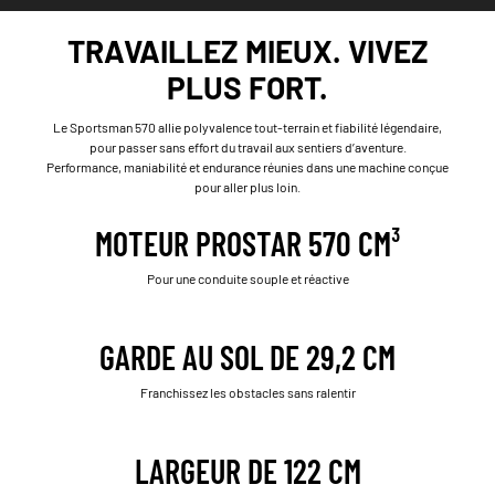
TRAVAILLEZ MIEUX. VIVEZ
PLUS FORT.
Le Sportsman 570 allie polyvalence tout-terrain et fiabilité légendaire,
pour passer sans effort du travail aux sentiers d’aventure.
Performance, maniabilité et endurance réunies dans une machine conçue
pour aller plus loin.
MOTEUR PROSTAR 570 CM³
Pour une conduite souple et réactive
GARDE AU SOL DE 29,2 CM
Franchissez les obstacles sans ralentir
LARGEUR DE 122 CM