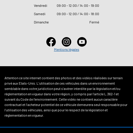
Vendredi
09
:
00 - 12
:
00 / 14
:
00 - 19
:
00
Samedi
09
:
00 - 12
:
00 / 14
:
00 - 18
:
00
Dimanche
Fermé
Mentions légales
Attention ce site internet contient des photos et des vidéos réalisées sur terrain
privé aux Etats-Unis. L'utilisation de ces véhicules dans un environnement
semblable dans votre juridiction peut s'avérer interdite par la législation et/ou
réglementation en vigueur dans votre région, y compris par l'article L.362-1 et
suivant du Code de l'environnement. Cette vidéo ne contient aucun caractère
contractuel et l'acheteur potentiel de ce véhicule demeurera seul responsable pour
l'utilisation des véhicules, ainsi que pour le respect de la législation et
réglementation en vigueur.