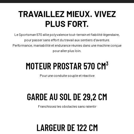
TRAVAILLEZ MIEUX. VIVEZ
PLUS FORT.
Le Sportsman 570 allie polyvalence tout-terrain et fiabilité légendaire,
pour passer sans effort du travail aux sentiers d’aventure.
Performance, maniabilité et endurance réunies dans une machine conçue
pour aller plus loin.
MOTEUR PROSTAR 570 CM³
Pour une conduite souple et réactive
GARDE AU SOL DE 29,2 CM
Franchissez les obstacles sans ralentir
LARGEUR DE 122 CM