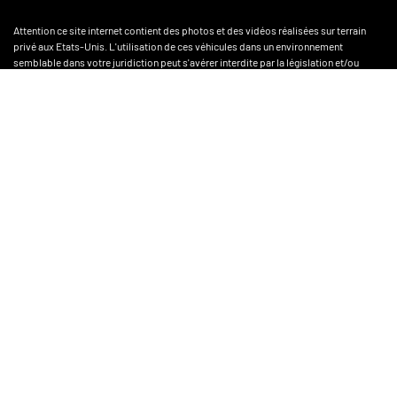
Attention ce site internet contient des photos et des vidéos réalisées sur terrain
privé aux Etats-Unis. L'utilisation de ces véhicules dans un environnement
semblable dans votre juridiction peut s'avérer interdite par la législation et/ou
réglementation en vigueur dans votre région, y compris par l'article L.362-1 et
suivant du Code de l'environnement. Cette vidéo ne contient aucun caractère
contractuel et l'acheteur potentiel de ce véhicule demeurera seul responsable pour
l'utilisation des véhicules, ainsi que pour le respect de la législation et
réglementation en vigueur.
QUADS & SSV
À PROPOS DE POLARIS
INFORMATIONS CLIENT
SUIVEZ-NOUS