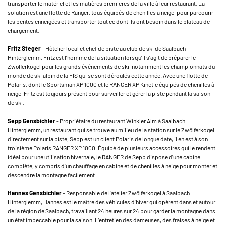
transporter le matériel et les matières premières de la ville à leur restaurant. La
solution est une flotte de Ranger, tous équipés de chenilles à neige, pour parcourir
les pentes enneigées et transporter tout ce dont ils ont besoin dans le plateau de
chargement.
Fritz Steger
- Hôtelier local et chef de piste au club de ski de Saalbach
Hinterglemm, Fritz est l'homme de la situation lorsqu'il s'agit de préparer le
Zwölferkogel pour les grands événements de ski, notamment les championnats du
monde de ski alpin de la FIS qui se sont déroulés cette année. Avec une flotte de
Polaris, dont le Sportsman XP 1000 et le RANGER XP Kinetic équipés de chenilles à
neige, Fritz est toujours présent pour surveiller et gérer la piste pendant la saison
de ski.
Sepp Gensbichler
- Propriétaire du restaurant Winkler Alm à Saalbach
Hinterglemm, un restaurant qui se trouve au milieu de la station sur le Zwölferkogel
directement sur la piste, Sepp est un client Polaris de longue date, il en est à son
troisième Polaris RANGER XP 1000. Équipé de plusieurs accessoires qui le rendent
idéal pour une utilisation hivernale, le RANGER de Sepp dispose d'une cabine
complète, y compris d'un chauffage en cabine et de chenilles à neige pour monter et
descendre la montagne facilement.
Hannes Gensbichler
- Responsable de l'atelier Zwölferkogel à Saalbach
Hinterglemm, Hannes est le maître des véhicules d'hiver qui opèrent dans et autour
de la région de Saalbach, travaillant 24 heures sur 24 pour garder la montagne dans
un état impeccable pour la saison. L'entretien des dameuses, des fraises à neige et