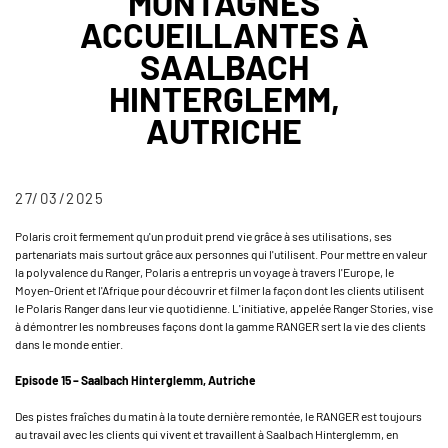
MONTAGNES
ACCUEILLANTES À
SAALBACH
HINTERGLEMM,
AUTRICHE
27/03/2025
Polaris croit fermement qu'un produit prend vie grâce à ses utilisations, ses
partenariats mais surtout grâce aux personnes qui l'utilisent. Pour mettre en valeur
la polyvalence du Ranger, Polaris a entrepris un voyage à travers l'Europe, le
Moyen-Orient et l'Afrique pour découvrir et filmer la façon dont les clients utilisent
le Polaris Ranger dans leur vie quotidienne. L'initiative, appelée Ranger Stories, vise
à démontrer les nombreuses façons dont la gamme RANGER sert la vie des clients
dans le monde entier.
Episode 15 – Saalbach Hinterglemm, Autriche
Des pistes fraîches du matin à la toute dernière remontée, le RANGER est toujours
au travail avec les clients qui vivent et travaillent à Saalbach Hinterglemm, en