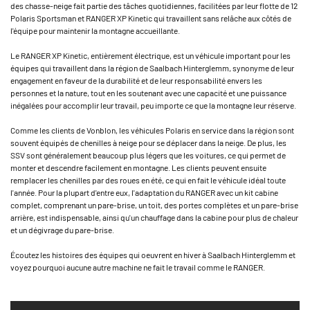
des chasse-neige fait partie des tâches quotidiennes, facilitées par leur flotte de 12
Polaris Sportsman et RANGER XP Kinetic qui travaillent sans relâche aux côtés de
l'équipe pour maintenir la montagne accueillante.
Le RANGER XP Kinetic, entièrement électrique, est un véhicule important pour les
équipes qui travaillent dans la région de Saalbach Hinterglemm, synonyme de leur
engagement en faveur de la durabilité et de leur responsabilité envers les
personnes et la nature, tout en les soutenant avec une capacité et une puissance
inégalées pour accomplir leur travail, peu importe ce que la montagne leur réserve.
Comme les clients de Vonblon, les véhicules Polaris en service dans la région sont
souvent équipés de chenilles à neige pour se déplacer dans la neige. De plus, les
SSV sont généralement beaucoup plus légers que les voitures, ce qui permet de
monter et descendre facilement en montagne. Les clients peuvent ensuite
remplacer les chenilles par des roues en été, ce qui en fait le véhicule idéal toute
l'année. Pour la plupart d'entre eux, l'adaptation du RANGER avec un kit cabine
complet, comprenant un pare-brise, un toit, des portes complètes et un pare-brise
arrière, est indispensable, ainsi qu'un chauffage dans la cabine pour plus de chaleur
et un dégivrage du pare-brise.
Écoutez les histoires des équipes qui oeuvrent en hiver à Saalbach Hinterglemm et
voyez pourquoi aucune autre machine ne fait le travail comme le RANGER.