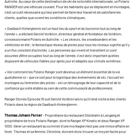
Autriche. Au cœur de cette destination de ski de notoriété internationale, un Polaris
RANGER est une véhicule courant. Pour les habitants qui se déplacent en montagne,
c'est un outil nécessaire qui leur permet de faire leur travail et de satisfaire les
clients, quelles que soient les conditions climatiques.
«
Saalbach Hinterglemm est un haut lieu du sport et du tourisme tout au long de
l'année
», a déclaré Gerold Vonblon, directeur général et fondateur de Vonblon,
concessionnaire Polaris en Autriche. «
Les skieurs, les snowboarders et les
vététistes en été ; le fantastique réseau de pistes pour tous les niveaux signifie qu'il y
a un flux constant d'activités. Les personnes qui vivent et travaillent ici sont
assurées d'être occupées tout au long de l'année, il est donc important qu'elles
disposent de véhicules fiables jour après jour et adaptés aux climats extrêmes.
«
Voir comment les Polaris Ranger sont devenus un élément essentiel de la vie
quotidienne ici - que ce soit pour la logistique des événements de ski, l'accueil en
montagne ou l'entretien des pistes - est un témoignage de leur capacité et de la
confiance qui a été établie au sein de cette communauté de profesionnels.
Ranger Stories Episode 15 suit Gerold Vonblon alors qu'il rend visite à des clients
Polaris dans la région de Saalbach Hinterglemm :
Thomas Johann Ferner
- Propriétaire du restaurant Stöcklalm à Leogang et
propriétaire de trois Polaris Ranger, dont le Ranger XP Kinetic et deux Ranger XP
1000. Gérer un restaurant au sommet d'une montagne n'est pas une mince affaire en
hiver. Thomas et sa femme, Christine, doivent donc trouver un moyen facile pour