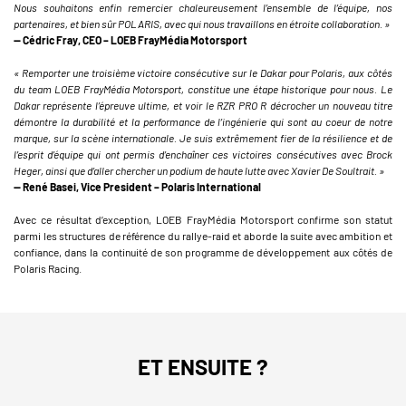
Nous souhaitons enfin remercier chaleureusement l’ensemble de l’équipe, nos
partenaires, et bien sûr POLARIS, avec qui nous travaillons en étroite collaboration. »
— Cédric Fray, CEO – LOEB FrayMédia Motorsport
« Remporter une troisième victoire consécutive sur le Dakar pour Polaris, aux côtés
du team LOEB FrayMédia Motorsport, constitue une étape historique pour nous. Le
Dakar représente l’épreuve ultime, et voir le RZR PRO R décrocher un nouveau titre
démontre la durabilité et la performance de l’ingénierie qui sont au coeur de notre
marque, sur la scène internationale. Je suis extrêmement fier de la résilience et de
l’esprit d’équipe qui ont permis d’enchaîner ces victoires consécutives avec Brock
Heger, ainsi que d’aller chercher un podium de haute lutte avec Xavier De Soultrait. »
— René Basei, Vice President – Polaris International
Avec ce résultat d’exception, LOEB FrayMédia Motorsport confirme son statut
parmi les structures de référence du rallye-raid et aborde la suite avec ambition et
confiance, dans la continuité de son programme de développement aux côtés de
Polaris Racing.
ET ENSUITE ?