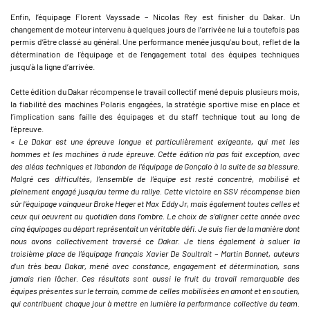
Enfin, l’équipage Florent Vayssade – Nicolas Rey est finisher du Dakar. Un
changement de moteur intervenu à quelques jours de l’arrivée ne lui a toutefois pas
permis d’être classé au général. Une performance menée jusqu’au bout, reflet de la
détermination de l’équipage et de l’engagement total des équipes techniques
jusqu’à la ligne d’arrivée.
Cette édition du Dakar récompense le travail collectif mené depuis plusieurs mois,
la fiabilité des machines Polaris engagées, la stratégie sportive mise en place et
l’implication sans faille des équipages et du staff technique tout au long de
l’épreuve.
« Le Dakar est une épreuve longue et particulièrement exigeante, qui met les
hommes et les machines à rude épreuve. Cette édition n’a pas fait exception, avec
des aléas techniques et l’abandon de l’équipage de Gonçalo à la suite de sa blessure.
Malgré ces difficultés, l’ensemble de l’équipe est resté concentré, mobilisé et
pleinement engagé jusqu’au terme du rallye. Cette victoire en SSV récompense bien
sûr l’équipage vainqueur Broke Heger et Max Eddy Jr, mais également toutes celles et
ceux qui oeuvrent au quotidien dans l’ombre. Le choix de s’aligner cette année avec
cinq équipages au départ représentait un véritable défi. Je suis fier de la manière dont
nous avons collectivement traversé ce Dakar. Je tiens également à saluer la
troisième place de l’équipage français Xavier De Soultrait – Martin Bonnet, auteurs
d’un très beau Dakar, mené avec constance, engagement et détermination, sans
jamais rien lâcher. Ces résultats sont aussi le fruit du travail remarquable des
équipes présentes sur le terrain, comme de celles mobilisées en amont et en soutien,
qui contribuent chaque jour à mettre en lumière la performance collective du team.