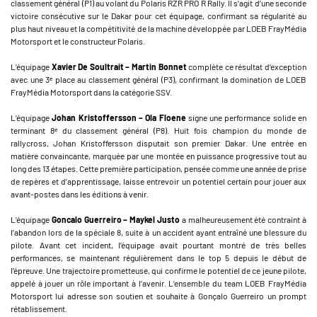
classement général (P1) au volant du Polaris RZR PRO R Rally. Il s’agit d’une seconde
victoire consécutive sur le Dakar pour cet équipage, confirmant sa régularité au
plus haut niveau et la compétitivité de la machine développée par LOEB FrayMédia
Motorsport et le constructeur Polaris.
L’équipage
Xavier De Soultrait – Martin Bonnet
complète ce résultat d’exception
avec une 3ᵉ place au classement général (P3), confirmant la domination de LOEB
FrayMédia Motorsport dans la catégorie SSV.
L’équipage
Johan Kristoffersson – Ola Floene
signe une performance solide en
terminant 8ᵉ du classement général (P8). Huit fois champion du monde de
rallycross, Johan Kristoffersson disputait son premier Dakar. Une entrée en
matière convaincante, marquée par une montée en puissance progressive tout au
long des 13 étapes. Cette première participation, pensée comme une année de prise
de repères et d’apprentissage, laisse entrevoir un potentiel certain pour jouer aux
avant-postes dans les éditions à venir.
L’équipage
Goncalo Guerreiro – Maykel Justo
a malheureusement été contraint à
l’abandon lors de la spéciale 8, suite à un accident ayant entraîné une blessure du
pilote. Avant cet incident, l’équipage avait pourtant montré de très belles
performances, se maintenant régulièrement dans le top 5 depuis le début de
l’épreuve. Une trajectoire prometteuse, qui confirme le potentiel de ce jeune pilote,
appelé à jouer un rôle important à l’avenir. L’ensemble du team LOEB FrayMédia
Motorsport lui adresse son soutien et souhaite à Gonçalo Guerreiro un prompt
rétablissement.